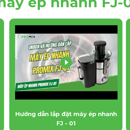
máy ép nhanh FJ-0
PROMIX FJ-01 vs BRAUN
01
Hướng dẫn lắp đặt máy ép nhanh
FJ - 01