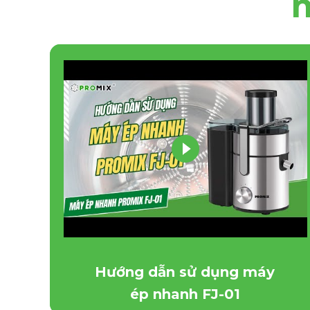
Review máy ép nhanh PROMIX FJ-
Hướng dẫn sử dụng máy
ép nhanh FJ-01