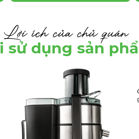
Lợi ích của chủ quán
i sử dụng sản ph