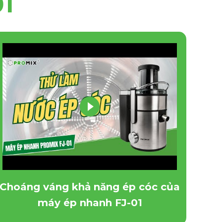
1
Choáng váng khả năng ép cóc của
máy ép nhanh FJ-01